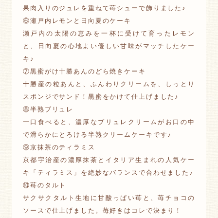
果肉入りのジュレを重ねて苺シューで飾りました♪
⑥瀬戸内レモンと日向夏のケーキ
瀬戸内の太陽の恵みを一杯に受けて育ったレモン
と、日向夏の心地よい優しい甘味がマッチしたケー
キ♪
⑦黒蜜がけ十勝あんのどら焼きケーキ
十勝産の粒あんと、ふんわりクリームを、しっとり
スポンジでサンド！黒蜜をかけて仕上げました♪
⑧半熟ブリュレ
一口食べると、濃厚なブリュレクリームがお口の中
で滑らかにとろける半熟クリームケーキです♪
⑨京抹茶のティラミス
京都宇治産の濃厚抹茶とイタリア生まれの人気ケー
キ「ティラミス」を絶妙なバランスで合わせました♪
⑩苺のタルト
サクサクタルト生地に甘酸っぱい苺と、苺チョコの
ソースで仕上げました。苺好きはコレで決まり！