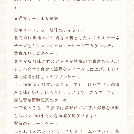
す。
★通常ケーキ１６種類
①キリマンジャロ珈琲のティラミス
北海道根釧地区の生乳を原料としたマスカルポーネ
チーズとキリマンジャロコーヒーの苦みがマッチ♪
②青森リンゴのケーキ
爽やかな酸味と程よい甘さが特徴の青森産のりんご
を、バターと併せて濃厚なクリームに仕上げました♪
③北海道かぼちゃのプリンケーキ
「北海道産ゑびすかぼちゃ」で仕上げたプリンの濃
厚な味わいと、ほろ苦いカラメルソースがマッチ♪
④佐賀嬉野和紅茶のケーキ
一口食べると、佐賀県は嬉野産和紅茶の濃厚な風味
とスポンジの柔らかな食感が広がります♪
⑤苺のショートケーキ
ふんわりスポンジでしっとりクリームをサンド、苺