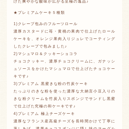
げた爽やかな酸味が広がる至極の逸品♪
★プレミアムケーキ５種類
1)クレープ包みのフルーツロール
濃厚カスタードに苺・黄桃の果肉で仕上げたロール
ケーキを、オレンジ果肉入りジュレでコーティング
したクレープで包みました♪
2)マシュマロ＆クッキーショコラ
チョコクッキー、濃厚チョコクリームに、ガナッシ
ュソースをかけたマシュマロで仕上げたチョコケー
キです♪
3)プレミアム 黒蜜きな粉の竹炭ケーキ
たっぷりのきな粉を使った濃厚な大納言小豆入りの
きな粉クリームを竹炭入りスポンジでサンドし黒蜜
で仕上げた究極の和ケーキです♪
4)プレミアム 極上チーズケーキ
濃厚なフランス産高級チーズを長時間かけて丁寧に
蒸しあげ、濃厚チョコスポンジに隠し味のヨーグル